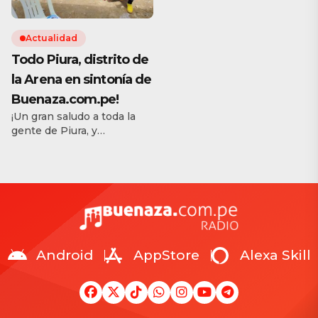
Actualidad
Todo Piura, distrito de
la Arena en sintonía de
Buenaza.com.pe!
¡Un gran saludo a toda la
gente de Piura, y
especialmente a los
amigos del distrito de La
Arena! Queremos enviar un
afectuoso abrazo a los
tripulantes del barco
Beagle para Colonia: Viera,
Henry, Nilton, Cachito,
Lenin, Carloncho, Pollo,
Android
AppStore
Alexa Skill
Cristian, Julio Chávez,
Segundo Zapata, Joel
Popular Galesse, Jaime,
Frank, Jeanpierr, Albert,
Iván, Jerky, Coco, Maza, […]