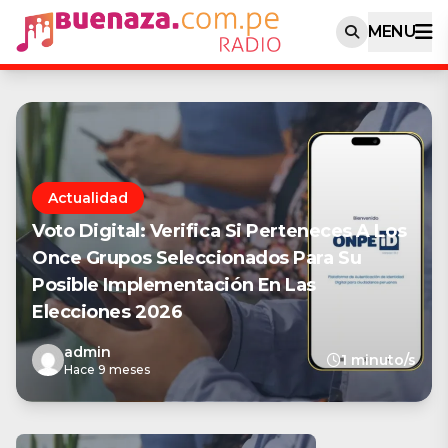
MENU
Actualidad
Voto Digital: Verifica Si Perteneces A Los
Once Grupos Seleccionados Para Su
Posible Implementación En Las
Elecciones 2026
admin
1 minuto/s
Hace 9 meses