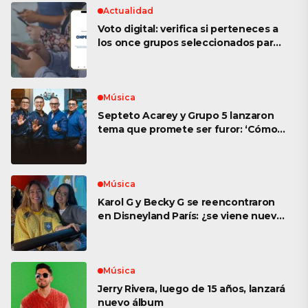
Actualidad
Voto digital: verifica si perteneces a
los once grupos seleccionados para
su posible implementación en las
Elecciones 2026
Música
Septeto Acarey y Grupo 5 lanzaron
tema que promete ser furor: ‘Cómo
se olvida
Música
Karol G y Becky G se reencontraron
en Disneyland París: ¿se viene nueva
colaboración?
Música
Jerry Rivera, luego de 15 años, lanzará
nuevo álbum