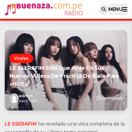
MENU
Virales
LE SSERAFIM Está Que Arde En Sus
Nuevos Videos De Práctica De Baile Para
«HOT»
admin
1 minuto/s
Hace 1 año
LE SSERAFIM
ha revelado una vista completa de la