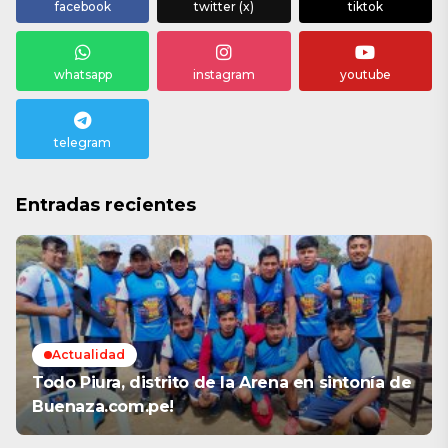
facebook
twitter (x)
tiktok
whatsapp
instagram
youtube
telegram
Entradas recientes
Actualidad
Todo Piura, distrito de la Arena en sintonía de
Buenaza.com.pe!